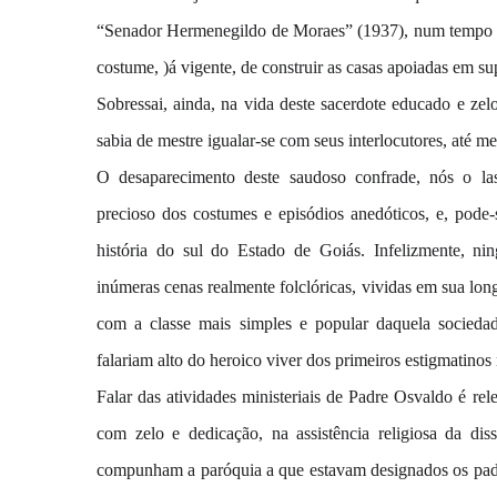
“Senador Hermenegildo de Moraes” (1937), num tempo ex
costume, )á vigente, de construir as casas apoiadas em s
Sobressai, ainda, na vida deste sacerdote educado e zel
sabia de mestre igualar-se com seus interlocutores, até m
O desaparecimento deste saudoso confrade, nós o l
precioso dos costumes e episódios anedóticos, e, pode
história do sul do Estado de Goiás. Infelizmente, ni
inúmeras cenas realmente folclóricas, vividas em sua lo
com a classe mais simples e popular daquela sociedad
falariam alto do heroico viver dos primeiros estigmatinos
Falar das atividades ministeriais de Padre Osvaldo é re
com zelo e dedicação, na assistência religiosa da di
compunham a paróquia a que estavam designados os padr