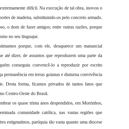
tremamente difícil. Na execução de tal obra, inovou o
uportes de madeira, substituindo-os pelo concreto armado.
oso, o dom de fazer amigos; entre outras razões, porque
esmo no seu linguajar.
astimamos porque, com ele, desaparece um manancial
-se até dizer, de assuntos que reproduzem uma parte da
nguém conseguiu convencê-lo a reproduzir por escrito
nga permanência em terras goianas e diuturna convivência
e. Desta forma, ficamos privados de tantos fatos que
 no Centro-Oeste do Brasil.
lembrar os quase trinta anos despendidos, em Morrinhos,
sseminada comunidade católica, nas vastas regiões que
es estigmatinos, paróquia tão vasta quanto uma diocese