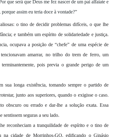
or que será que Deus me fez nascer de um pai alfaiate e
 porque assim eu teria doce à vontade?”
iosas: o tino de decidir problemas difíceis, o que lhe
ância; e também um espírito de solidariedade e justiça.
ência, ocupava a posição de “chefe” de uma espécie de
tencionavam amarrar, no trilho do trem de ferro, um
ôs terminantemente, pois previa o grande perigo de um
em sua longa existência, tomando sempre o partido de
otestar, junto aos superiores, quando o exigisse o caso.
to obscuro ou errado e dar-lhe a solução exata. Essa
e sentissem seguras a seu lado.
he reconheciam a tranquilidade de espírito e o tino de
zou na cidade de Morrinhos-GO, edificando o Ginásio