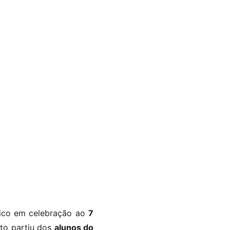
vico em celebração ao
7
nto partiu dos
alunos do