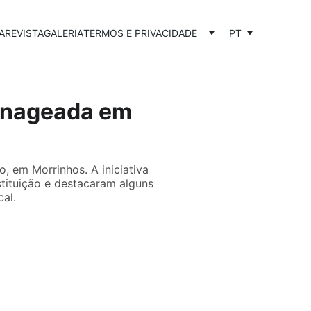
A
REVISTA
GALERIA
TERMOS E PRIVACIDADE
PT
enageada em
, em Morrinhos. A iniciativa
stituição e destacaram alguns
al.