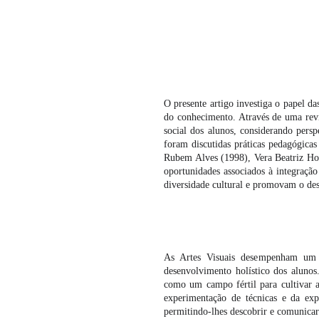
RE
O presente artigo investiga o papel d
do conhecimento. Através de uma revis
social dos alunos, considerando pers
foram discutidas práticas pedagógicas
Rubem Alves (1998), Vera Beatriz Hof
oportunidades associados à integração 
diversidade cultural e promovam o des
1. IN
As Artes Visuais desempenham um p
desenvolvimento holístico dos alunos
como um campo fértil para cultivar a 
experimentação de técnicas e da exp
permitindo-lhes descobrir e comunicar 