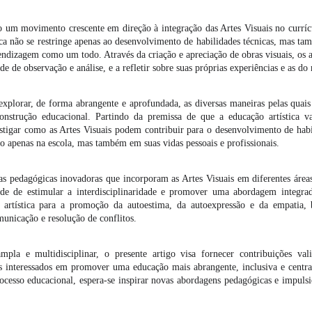
 um movimento crescente em direção à integração das Artes Visuais no currícu
ica não se restringe apenas ao desenvolvimento de habilidades técnicas, mas
ndizagem como um todo. Através da criação e apreciação de obras visuais, os a
e de observação e análise, e a refletir sobre suas próprias experiências e as d
explorar, de forma abrangente e aprofundada, as diversas maneiras pelas quai
trução educacional. Partindo da premissa de que a educação artística v
stigar como as Artes Visuais podem contribuir para o desenvolvimento de habil
ão apenas na escola, mas também em suas vidas pessoais e profissionais.
cas pedagógicas inovadoras que incorporam as Artes Visuais em diferentes área
dade de estimular a interdisciplinaridade e promover uma abordagem integr
ão artística para a promoção da autoestima, da autoexpressão e da empati
municação e resolução de conflitos.
la e multidisciplinar, o presente artigo visa fornecer contribuições vali
is interessados em promover uma educação mais abrangente, inclusiva e centr
ocesso educacional, espera-se inspirar novas abordagens pedagógicas e impulsi