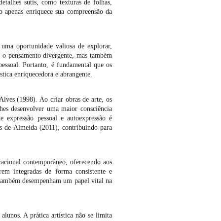
etalhes sutis, como texturas de folhas,
o apenas enriquece sua compreensão da
 uma oportunidade valiosa de explorar,
e e o pensamento divergente, mas também
pessoal. Portanto, é fundamental que os
tica enriquecedora e abrangente.
lves (1998). Ao criar obras de arte, os
-lhes desenvolver uma maior consciência
 expressão pessoal e autoexpressão é
s de Almeida (2011), contribuindo para
cacional contemporâneo, oferecendo aos
rem integradas de forma consistente e
as também desempenham um papel vital na
lunos. A prática artística não se limita