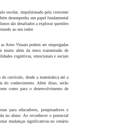
lo escolar, impulsionado pela crescente
 também desempenha um papel fundamental
lunos são desafiados a explorar questões
o mundo ao seu redor.
s as Artes Visuais podem ser empregadas
ai muito além da mera transmissão de
idades cognitivas, emocionais e sociais
s do currículo, desde a matemática até a
ada do conhecimento. Além disso, serão
a, bem como para o desenvolvimento de
osas para educadores, pesquisadores e
ada no aluno. Ao reconhecer o potencial
onar mudanças significativas no cenário