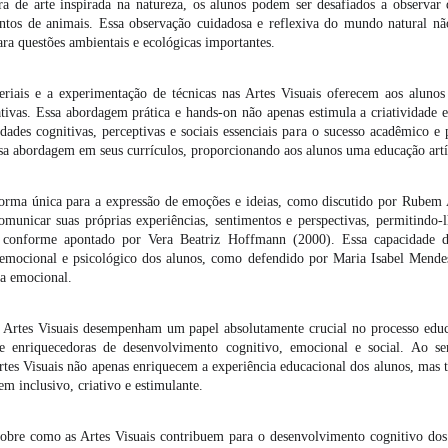
a de arte inspirada na natureza, os alunos podem ser desafiados a observar d
tos de animais. Essa observação cuidadosa e reflexiva do mundo natural nã
ra questões ambientais e ecológicas importantes.
riais e a experimentação de técnicas nas Artes Visuais oferecem aos alunos
cativas. Essa abordagem prática e hands-on não apenas estimula a criatividad
des cognitivas, perceptivas e sociais essenciais para o sucesso acadêmico e 
a abordagem em seus currículos, proporcionando aos alunos uma educação artís
orma única para a expressão de emoções e ideias, como discutido por Rubem A
omunicar suas próprias experiências, sentimentos e perspectivas, permitindo
conforme apontado por Vera Beatriz Hoffmann (2000). Essa capacidade de
emocional e psicológico dos alunos, como defendido por Maria Isabel Mende
ia emocional.
s Artes Visuais desempenham um papel absolutamente crucial no processo edu
e enriquecedoras de desenvolvimento cognitivo, emocional e social. Ao se
s Artes Visuais não apenas enriquecem a experiência educacional dos alunos, m
m inclusivo, criativo e estimulante.
sobre como as Artes Visuais contribuem para o desenvolvimento cognitivo dos a