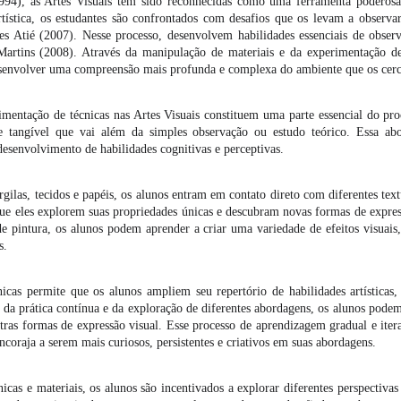
4), as Artes Visuais têm sido reconhecidas como uma ferramenta poderosa
tística, os estudantes são confrontados com desafios que os levam a observar
s Atié (2007). Nesse processo, desenvolvem habilidades essenciais de observ
artins (2008). Através da manipulação de materiais e da experimentação de 
desenvolver uma compreensão mais profunda e complexa do ambiente que os cerc
imentação de técnicas nas Artes Visuais constituem uma parte essencial do p
e tangível que vai além da simples observação ou estudo teórico. Essa ab
senvolvimento de habilidades cognitivas e perceptivas.
gilas, tecidos e papéis, os alunos entram em contato direto com diferentes text
 que eles explorem suas propriedades únicas e descubram novas formas de expr
 de pintura, os alunos podem aprender a criar uma variedade de efeitos visuais,
s.
icas permite que os alunos ampliem seu repertório de habilidades artísticas
 da prática contínua e da exploração de diferentes abordagens, os alunos pode
outras formas de expressão visual. Esse processo de aprendizagem gradual e iter
ncoraja a serem mais curiosos, persistentes e criativos em suas abordagens.
icas e materiais, os alunos são incentivados a explorar diferentes perspectiva