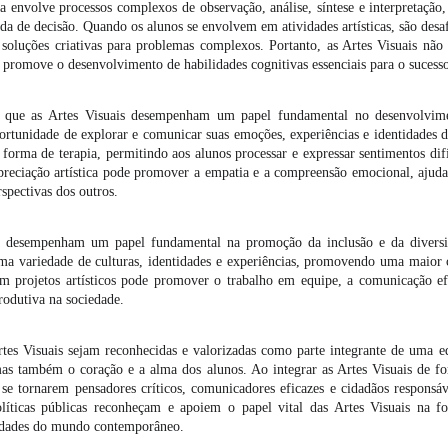
la envolve processos complexos de observação, análise, síntese e interpretaçã
da de decisão. Quando os alunos se envolvem em atividades artísticas, são desaf
 soluções criativas para problemas complexos. Portanto, as Artes Visuais não 
 promove o desenvolvimento de habilidades cognitivas essenciais para o sucesso
se que as Artes Visuais desempenham um papel fundamental no desenvolvim
portunidade de explorar e comunicar suas emoções, experiências e identidades d
forma de terapia, permitindo aos alunos processar e expressar sentimentos difí
 apreciação artística pode promover a empatia e a compreensão emocional, aju
rspectivas dos outros.
s desempenham um papel fundamental na promoção da inclusão e da diversid
uma variedade de culturas, identidades e experiências, promovendo uma maior 
m projetos artísticos pode promover o trabalho em equipe, a comunicação ef
rodutiva na sociedade.
tes Visuais sejam reconhecidas e valorizadas como parte integrante de uma ed
as também o coração e a alma dos alunos. Ao integrar as Artes Visuais de for
se tornarem pensadores críticos, comunicadores eficazes e cidadãos responsáv
olíticas públicas reconheçam e apoiem o papel vital das Artes Visuais na 
nidades do mundo contemporâneo.