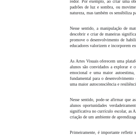
redor. Por exemplo, ao criar uma obr
padrões de luz e sombra, ou movimen
natureza, mas também os sensibiliza pa
Nesse sentido, a manipulação de mate
descobrir e criar de maneiras signifi
promove o desenvolvimento de habilida
educadores valorizem e incorporem ess
As Artes Visuais oferecem uma plataf
alunos são convidados a explorar e c
emocional e uma maior autoestima, 
fundamental para o desenvolvimento 
uma maior autoconsciência e resiliênc
Nesse sentido, pode-se afirmar que a
alunos oportunidades verdadeirament
significativa no currículo escolar, a
criação de um ambiente de aprendizage
Primeiramente, é importante refletir 