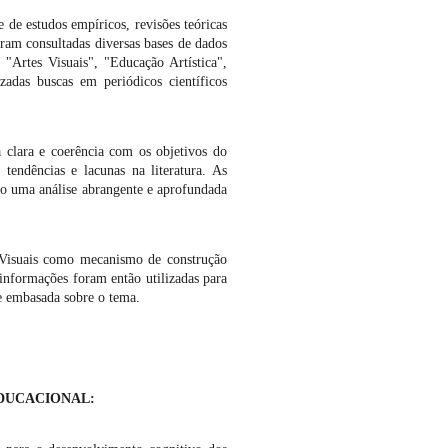
 de estudos empíricos, revisões teóricas
oram consultadas diversas bases de dados
"Artes Visuais", "Educação Artística",
adas buscas em periódicos científicos
a clara e coerência com os objetivos do
 tendências e lacunas na literatura. As
do uma análise abrangente e aprofundada
es Visuais como mecanismo de construção
 informações foram então utilizadas para
e embasada sobre o tema.
CACIONAL: