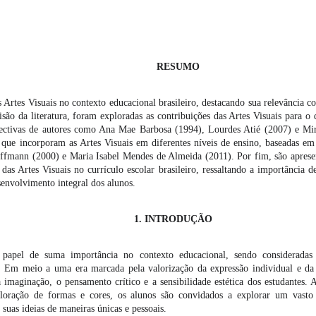
SUMO
as Artes Visuais no contexto educacional brasileiro, destacando sua relevânci
ão da literatura, foram exploradas as contribuições das Artes Visuais para o
pectivas de autores como Ana Mae Barbosa (1994), Lourdes Atié (2007) e Mir
 que incorporam as Artes Visuais em diferentes níveis de ensino, baseadas em 
fmann (2000) e Maria Isabel Mendes de Almeida (2011). Por fim, são apresent
das Artes Visuais no currículo escolar brasileiro, ressaltando a importância d
envolvimento integral dos alunos.
TRODUÇÃO
apel de suma importância no contexto educacional, sendo consideradas 
. Em meio a uma era marcada pela valorização da expressão individual e da 
imaginação, o pensamento crítico e a sensibilidade estética dos estudantes. 
loração de formas e cores, os alunos são convidados a explorar um vasto e
suas ideias de maneiras únicas e pessoais.