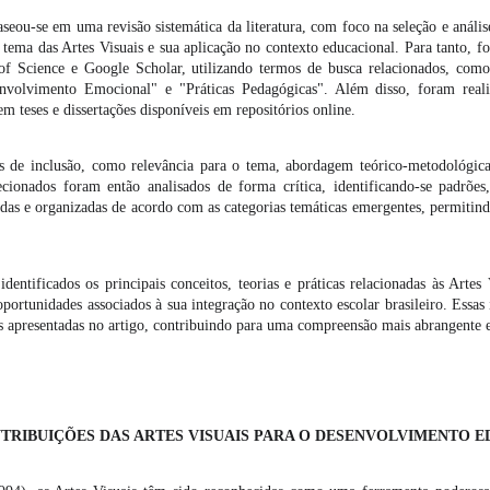
eou-se em uma revisão sistemática da literatura, com foco na seleção e análise
 tema das Artes Visuais e sua aplicação no contexto educacional. Para tanto, f
f Science e Google Scholar, utilizando termos de busca relacionados, como 
volvimento Emocional" e "Práticas Pedagógicas". Além disso, foram realiz
m teses e dissertações disponíveis em repositórios online.
ios de inclusão, como relevância para o tema, abordagem teórico-metodológic
cionados foram então analisados de forma crítica, identificando-se padrões,
adas e organizadas de acordo com as categorias temáticas emergentes, permitin
identificados os principais conceitos, teorias e práticas relacionadas às Art
portunidades associados à sua integração no contexto escolar brasileiro. Essas
s apresentadas no artigo, contribuindo para uma compreensão mais abrangente 
RTES VISUAIS PARA O DESENVOLVIMENTO EDU