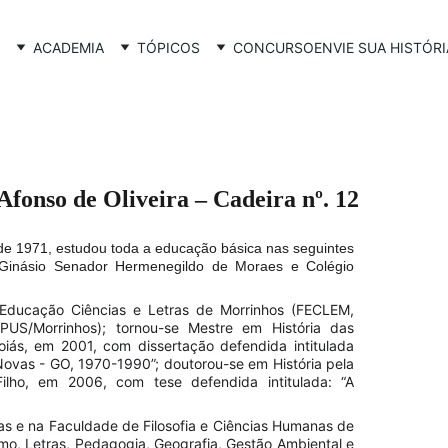
ACADEMIA
TÓPICOS
CONCURSO
ENVIE SUA HISTÓRI
fonso de Oliveira – Cadeira nº. 12
e 1971, estudou toda a educação básica nas seguintes
 Ginásio Senador Hermenegildo de Moraes e Colégio
Educação Ciências e Letras de Morrinhos (FECLEM,
US/Morrinhos); tornou-se Mestre em História das
iás, em 2001, com dissertação defendida intitulada
ovas - GO, 1970-1990”; doutorou-se em História pela
Filho, em 2006, com tese defendida intitulada: “A
 e na Faculdade de Filosofia e Ciências Humanas de
mo, Letras, Pedagogia, Geografia, Gestão Ambiental e