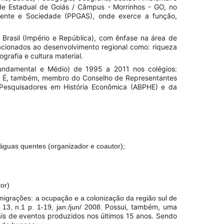
ade Estadual de Goiás / Câmpus - Morrinhos - GO, no
ente e Sociedade (PPGAS), onde exerce a função,
Brasil (Império e República), com ênfase na área de
acionados ao desenvolvimento regional como: riqueza
grafia e cultura material.
undamental e Médio) de 1995 a 2011 nos colégios:
da. É, também, membro do Conselho de Representantes
 Pesquisadores em História Econômica (ABPHE) e da
 águas quentes (organizador e coautor);
or)
 migrações: a ocupação e a colonização da região sul de
Possui, também, uma
13, n.1 p. 1-19, jan./jun/ 2008.
ais de eventos produzidos nos últimos 15 anos. Sendo