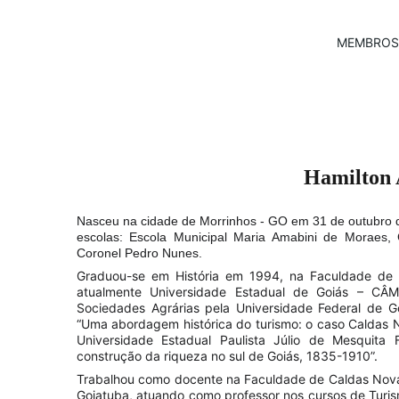
MEMBROS
Hamilton A
Nasceu na cidade de Morrinhos - GO em 31 de outubro d
escolas: Escola Municipal Maria Amabini de Moraes,
Coronel Pedro Nunes.
Graduou-se em História em 1994, na Faculdade de 
atualmente Universidade Estadual de Goiás – CÂMP
Sociedades Agrárias pela Universidade Federal de Go
“Uma abordagem histórica do turismo: o caso Caldas N
Universidade Estadual Paulista Júlio de Mesquita 
construção da riqueza no sul de Goiás, 1835-1910”.
Trabalhou como docente na Faculdade de Caldas Novas
Goiatuba, atuando como professor nos cursos de Turis